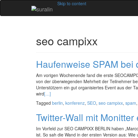
Skip to content
seo campixx
Haufenweise SPAM bei
Am vorigen Wochenende fand die erste SEOCAMPIX
von der überwiegenden Mehrheit der Teilnehmer bek
Unterstützern ein gut organisiertes Event aus der T
wird
[…]
Tagged
berlin
,
konferenz
,
SEO
,
seo campixx
,
spam
Twitter-Wall mit Monitter 
Im Vorfeld zur SEO CAMPIXX BERLIN haben „Marco un
ist. So sah die Wand in der ersten Version aus: 