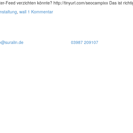
-Feed verzichten könnte? http://tinyurl.com/seocampixx Das ist richti
nstaltung
,
wall
1 Kommentar
e@suralin.de
03987 209107