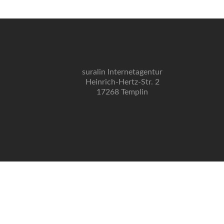
Posts navigation
suralin Internetagentur
Heinrich-Hertz-Str. 2
17268 Templin