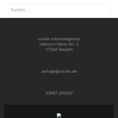
Suchen nach:
suralin Internetagentur
Heinrich-Hertz-Str. 2
17268 Templin
anfrage@suralin.de
03987 209107