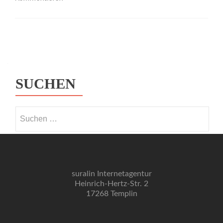
Posts navigation
SUCHEN
Suchen nach:
suralin Internetagentur
Heinrich-Hertz-Str. 2
17268 Templin