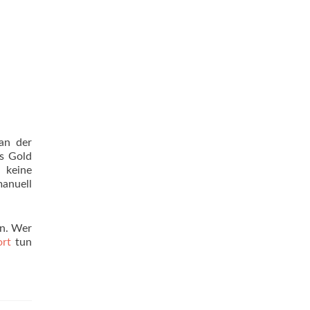
 an der
es Gold
 keine
anuell
en. Wer
ort
tun