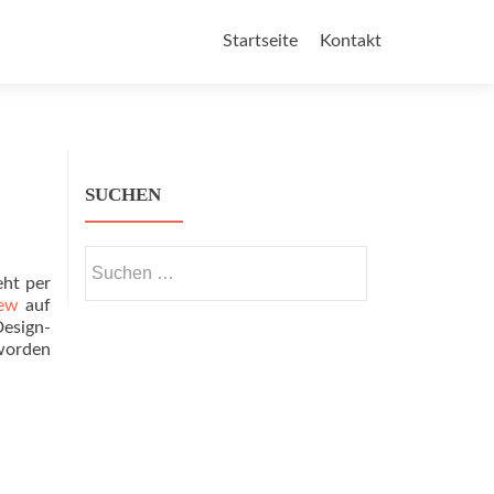
Skip to content
Startseite
Kontakt
SUCHEN
Suchen nach:
eht per
iew
auf
esign-
eworden