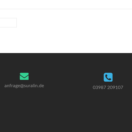
anfrage@suralin.de
03987 209107