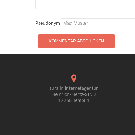
Pseudonym
suralin Internetagentur
Heinrich-Hertz-Str. 2
17268 Templin