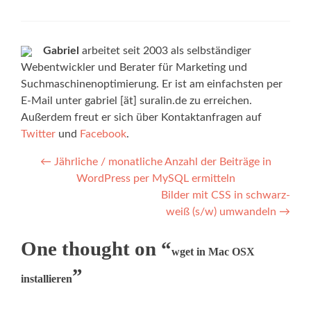
Gabriel
arbeitet seit 2003 als selbständiger
Webentwickler und Berater für Marketing und
Suchmaschinenoptimierung. Er ist am einfachsten per
E-Mail unter gabriel [ät] suralin.de zu erreichen.
Außerdem freut er sich über Kontaktanfragen auf
Twitter
und
Facebook
.
Post navigation
←
Jährliche / monatliche Anzahl der Beiträge in
WordPress per MySQL ermitteln
Bilder mit CSS in schwarz-
weiß (s/w) umwandeln
→
One thought on “
wget in Mac OSX
”
installieren